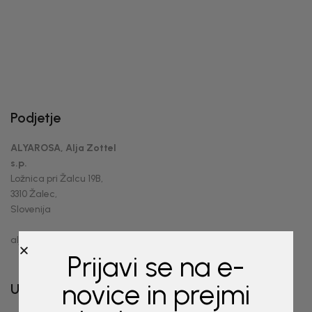
Podjetje
ALYAROSA, Alja Zottel
s.p.
Ložnica pri Žalcu 19B,
3310 Žalec,
Slovenija
alja@alyarosa.si
Prijavi se na e-
novice in prejmi
Uporabne povezave