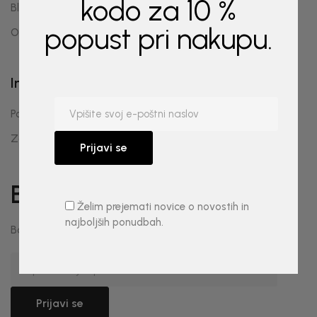
kodo za 10 %
Blog
popust pri nakupu.
O nas
Informacije
Pogoji poslovanja
Zasebnost in piškotki
Bodite obveščeni
Želim prejemati novice o novostih in
najboljših ponudbah.
Bodite obveščeni o novostih in najboljših ponudbah.